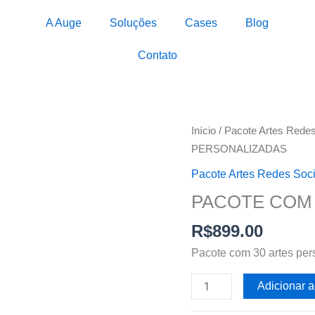
A Auge
Soluções
Cases
Blog
Contato
PACOTE
Início
/
Pacote Artes Redes
COM
PERSONALIZADAS
30
Pacote Artes Redes Soci
ARTES
PACOTE COM 
PERSONALIZADAS
quantidade
R$
899.00
Pacote com 30 artes per
Adicionar a