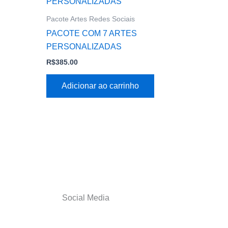
Pacote Artes Redes Sociais
PACOTE COM 7 ARTES
PERSONALIZADAS
R$
385.00
Adicionar ao carrinho
Social Media
F
I
P